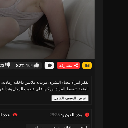
82%
مشاركة
104
23
تقفز امرأة بيضاء البشرة، مرتدية ملابس داخلية رمادية
المتعة. تضغط المرأة بوركيها على قضيب الرجل وتبدأ في
عرض الوصف الكامل
مدة الفيديو:
28:35
عدد ا
إباحي
افلام مترجم
رومانسي