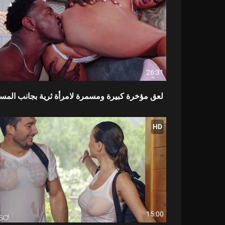
26:31
لعق مؤخرة كبيرة ومسمرة لامرأة ثرية بجانب المس
HD
15:00