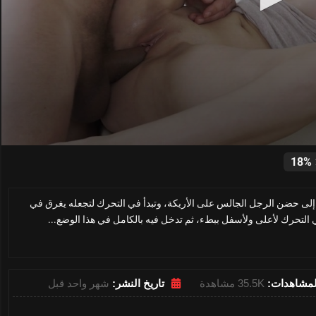
0
seconds
18%
of
28
minutes,
، إلى حضن الرجل الجالس على الأريكة، وتبدأ في التحرك لتجعله يغرق في
35
seconds
Volume
 التحرك لأعلى ولأسفل ببطء، ثم تدخل فيه بالكامل في هذا الوضع...
0%
لمشاهدات:
35.5K مشاهدة
تاريخ النشر:
شهر واحد قبل