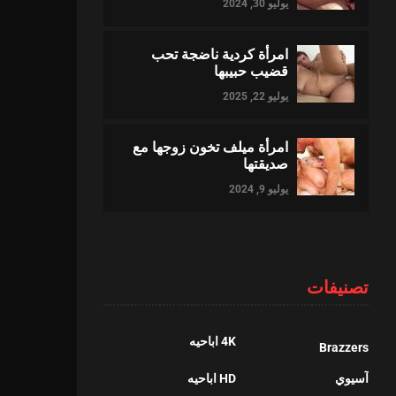
يوليو 30, 2024
امرأة كردية ناضجة تحب
قضيب حبيبها
يوليو 22, 2025
امرأة ميلف تخون زوجها مع
صديقتها
يوليو 9, 2024
تصنيفات
4K اباحيه
Brazzers
آسيوي
HD اباحيه