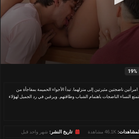
0
seconds
19%
of
24
minutes,
أتين ناضجتين مثيرتين إلى منزلهما. تبدأ الأجواء الحميمة بمفاجأة من
3
seconds
Volume
تمتع النساء الناضجات باهتمام الشباب وطاقتهم. ويرغبن في رد الجميل لهؤلاء
0%
لمشاهدات:
46.1K مشاهدة
تاريخ النشر:
شهر واحد قبل