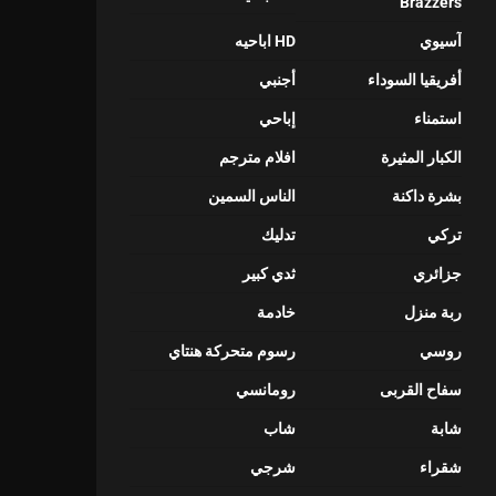
Brazzers
آسيوي
HD اباحيه
أفريقيا السوداء
أجنبي
استمناء
إباحي
الكبار المثيرة
افلام مترجم
بشرة داكنة
الناس السمين
تركي
تدليك
جزائري
ثدي كبير
ربة منزل
خادمة
روسي
رسوم متحركة هنتاي
سفاح القربى
رومانسي
شابة
شاب
شقراء
شرجي