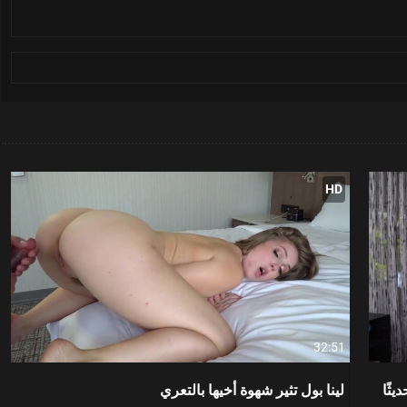
HD
32:51
يثًا
لينا بول تثير شهوة أخيها بالتعري