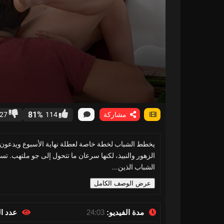
81%
مشاركة
114
27
يخطط الشباب لخطة خاصة لعطلة نهاية الأسبوع ويدعون امر
الزهور والنبيذ، لكنها سرعان ما تتحول إلى جو ملتهب. تس
الشباب الذين...
عرض الوصف الكامل
مدة الفيديو:
24:03
عدد ا