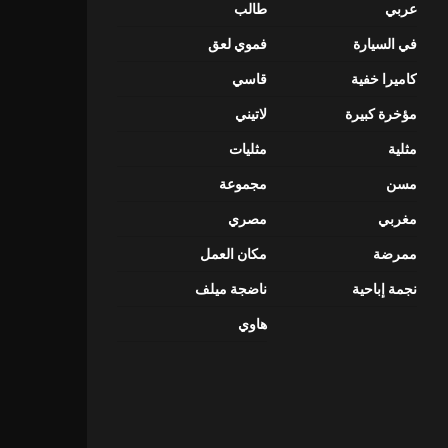
عربي
طالب
في السيارة
فموي لعق
كاميرا خفية
قاسي
مؤخرة كبيرة
لاتيني
مثلية
مثليات
مسن
مجموعة
مغربي
مصري
ممرضة
مكان العمل
نجمة إباحية
ناضجة ميلف
هاوي