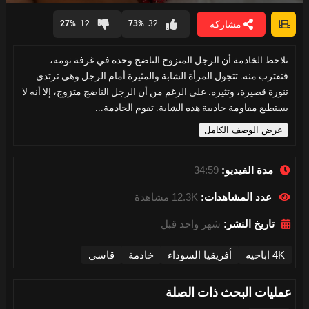
0
seconds
مشاركة
27%
12
73%
32
of
34
minutes,
تلاحظ الخادمة أن الرجل المتزوج الناضج وحده في غرفة نومه،
58
seconds
فتقترب منه. تتجول المرأة الشابة والمثيرة أمام الرجل وهي ترتدي
تنورة قصيرة، وتثيره. على الرغم من أن الرجل الناضج متزوج، إلا أنه لا
يستطيع مقاومة جاذبية هذه الشابة. تقوم الخادمة...
عرض الوصف الكامل
مدة الفيديو:
34:59
عدد المشاهدات:
12.3K مشاهدة
تاريخ النشر:
شهر واحد قبل
4K اباحيه
أفريقيا السوداء
خادمة
قاسي
عمليات البحث ذات الصلة