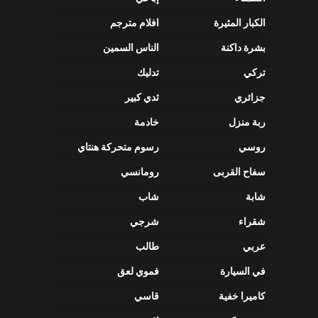
الكبار المثيرة
افلام مترجم
بشرة داكنة
الناس السمين
تركي
تدليك
جزائري
ثدي كبير
ربة منزل
خادمة
روسي
رسوم متحركة هنتاي
سفاح القربى
رومانسي
شابة
شاب
شقراء
شرجي
عربي
طالب
في السيارة
فموي لعق
كاميرا خفية
قاسي