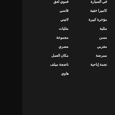
في السيارة
فموي لعق
كاميرا خفية
قاسي
مؤخرة كبيرة
لاتيني
مثلية
مثليات
مسن
مجموعة
مغربي
مصري
ممرضة
مكان العمل
نجمة إباحية
ناضجة ميلف
هاوي