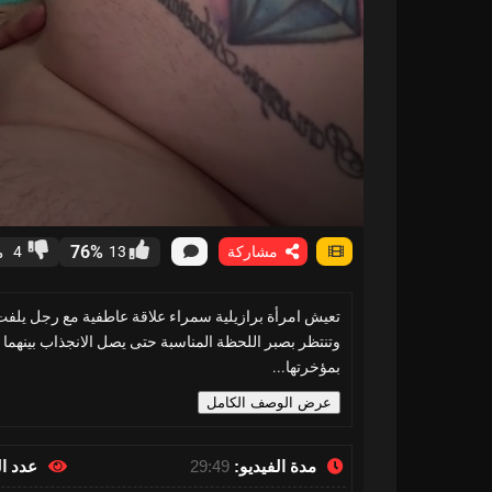
%
76%
مشاركة
13
4
تعيش امرأة برازيلية سمراء علاقة عاطفية مع رجل يلفت ا
وتنتظر بصبر اللحظة المناسبة حتى يصل الانجذاب بينهما إل
بمؤخرتها...
عرض الوصف الكامل
مدة الفيديو:
29:49
عدد ا