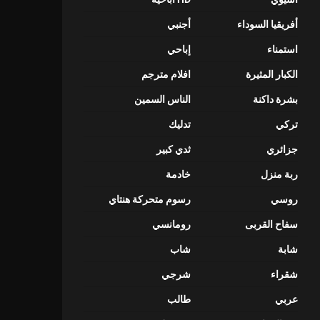
أفريقيا السوداء
أجنبي
استمناء
إباحي
الكبار المثيرة
افلام مترجم
بشرة داكنة
الناس السمين
تركي
تدليك
جزائري
ثدي كبير
ربة منزل
خادمة
روسي
رسوم متحركة هنتاي
سفاح القربى
رومانسي
شابة
شاب
شقراء
شرجي
عربي
طالب