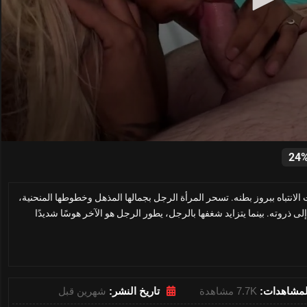
0
seconds
24
of
29
minutes,
لانتباه ببروز بطنه. تسحر المرأة الرجل بجمالها المذهل وخطوطها المنحنية،
49
seconds
Volume
ى ذروته. بينما يتزايد شغفها بالرجل، يطور الرجل هو الآخر هوسًا شديدًا
0%
لمشاهدات:
7.7K مشاهدة
تاريخ النشر:
شهرين قبل