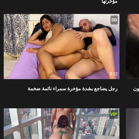
مؤخرتها
SD
5:22
ون
رجل يضاجع بشدة مؤخرة سمراء نائمة ضخمة
VIP