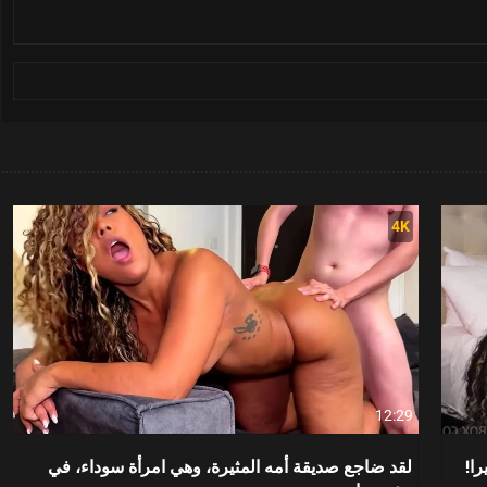
4K
12:29
را!
لقد ضاجع صديقة أمه المثيرة، وهي امرأة سوداء، في