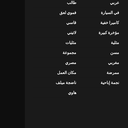
عربي
طالب
في السيارة
فموي لعق
كاميرا خفية
قاسي
مؤخرة كبيرة
لاتيني
مثلية
مثليات
مسن
مجموعة
مغربي
مصري
ممرضة
مكان العمل
نجمة إباحية
ناضجة ميلف
هاوي