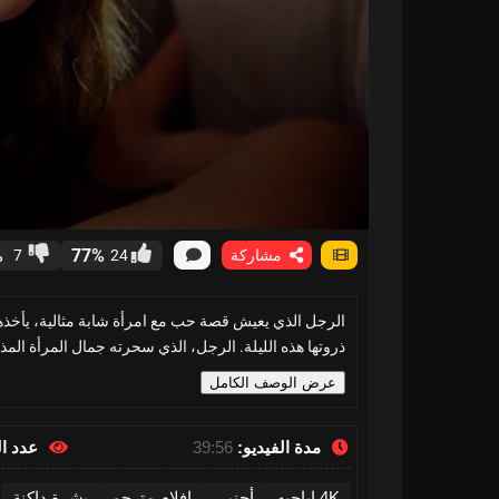
%
77%
مشاركة
24
7
الرجل الذي يعيش قصة حب مع امرأة شابة مثالية، يأخذها 
ذروتها هذه الليلة. الرجل، الذي سحرته جمال المرأة المذه
عرض الوصف الكامل
مدة الفيديو:
39:56
عدد ا
4K اباحيه
أجنبي
افلام مترجم
بشرة داكنة