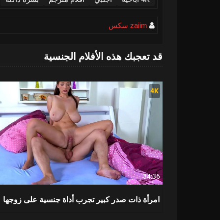
zaiim سكس
قد تعجبك هذه الأفلام الجنسية
4K
34:36
امرأة ذات صدر كبير تجرب أداة جنسية على زوجها