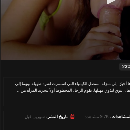
0
seconds
23
of
39
minutes,
أخيرًا إلى منزله. ستصل الكيمياء التي استمرت لفترة طويلة بينهما إلى
55
seconds
Volume
ل، يتوق لتذوق مهبلها. يقوم الرجل المحظوظ أولاً بتجريد المرأة من...
0%
لمشاهدات:
9.7K مشاهدة
تاريخ النشر:
شهرين قبل