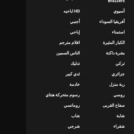
Brazzers
آسيوي
HD اباحيه
أفريقيا السوداء
أجنبي
استمناء
إباحي
الكبار المثيرة
افلام مترجم
بشرة داكنة
الناس السمين
تركي
تدليك
جزائري
ثدي كبير
ربة منزل
خادمة
روسي
رسوم متحركة هنتاي
سفاح القربى
رومانسي
شابة
شاب
شقراء
شرجي