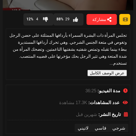
0
seconds
مشاركة
12%
4
88%
29
of
36
minutes,
تجلس المرأة ذات البشرة السمراء بأردافها الممتلئة على حضن الرجل
25
seconds
وتغوص في متعة الجنس الشرجي. وهي تحرك أردافها المستديرة
ببطء بينما تقبله وتمتص شفتيه بشفتيها الناعمتين. وتضحك المرأة من
شدة المتعة وهي تثير الرجل بحك مؤخرتها على قضيبه المنتصب.
تستخدم...
عرض الوصف الكامل
مدة الفيديو:
36:25
عدد المشاهدات:
17.3K مشاهدة
تاريخ النشر:
شهرين قبل
شرجي
قاسي
لاتيني