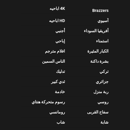
4K اباحيه
Brazzers
آسيوي
HD اباحيه
أفريقيا السوداء
أجنبي
استمناء
إباحي
الكبار المثيرة
افلام مترجم
بشرة داكنة
الناس السمين
تركي
تدليك
جزائري
ثدي كبير
ربة منزل
خادمة
روسي
رسوم متحركة هنتاي
سفاح القربى
رومانسي
شابة
شاب