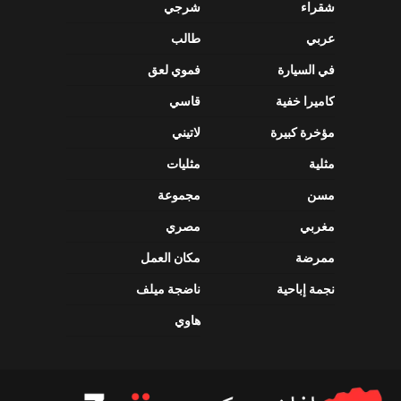
شقراء
شرجي
عربي
طالب
في السيارة
فموي لعق
كاميرا خفية
قاسي
مؤخرة كبيرة
لاتيني
مثلية
مثليات
مسن
مجموعة
مغربي
مصري
ممرضة
مكان العمل
نجمة إباحية
ناضجة ميلف
هاوي