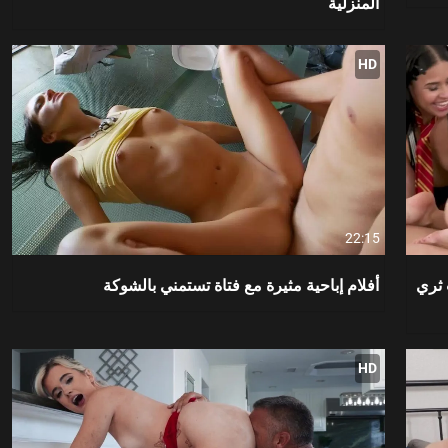
المنزلية
HD
22:15
 ثري
أفلام إباحية مثيرة مع فتاة تستمني بالشوكة
HD