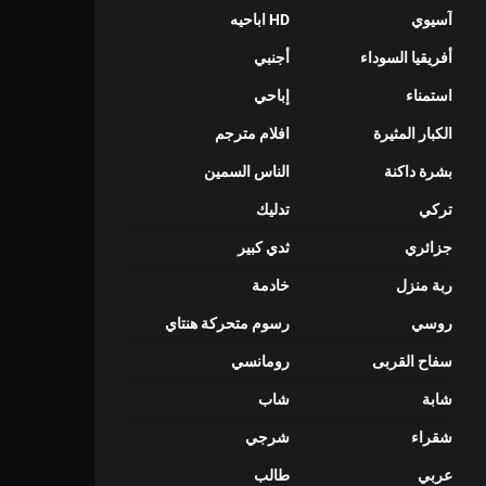
آسيوي
HD اباحيه
أفريقيا السوداء
أجنبي
استمناء
إباحي
الكبار المثيرة
افلام مترجم
بشرة داكنة
الناس السمين
تركي
تدليك
جزائري
ثدي كبير
ربة منزل
خادمة
روسي
رسوم متحركة هنتاي
سفاح القربى
رومانسي
شابة
شاب
شقراء
شرجي
عربي
طالب