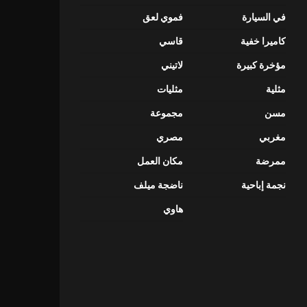
في السيارة
فموي لعق
كاميرا خفية
قاسي
مؤخرة كبيرة
لاتيني
مثلية
مثليات
مسن
مجموعة
مغربي
مصري
ممرضة
مكان العمل
نجمة إباحية
ناضجة ميلف
هاوي