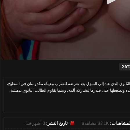
0
seconds
26
of
16
minutes,
ثانوي الذي عاد إلى المنزل بعد تعرضه للضرب وعيناه مكدومتان في المطبخ،
57
seconds
Volume
ده وتضغطها على صدرها لتشاركه ألمه. وبينما يقاوم الطالب الثانوي بدهشة،
0%
لمشاهدات:
33.1K مشاهدة
تاريخ النشر:
3 أشهر قبل