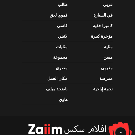
عربي
طالب
في السيارة
فموي لعق
كاميرا خفية
قاسي
مؤخرة كبيرة
لاتيني
مثلية
مثليات
مسن
مجموعة
مغربي
مصري
ممرضة
مكان العمل
نجمة إباحية
ناضجة ميلف
هاوي