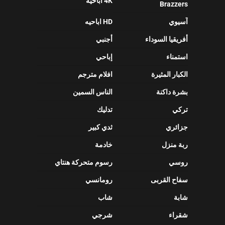
4K اباحيه
Brazzers
آسيوي
HD اباحيه
أفريقيا السوداء
أجنبي
استمناء
إباحي
الكبار المثيرة
افلام مترجم
بشرة داكنة
الناس السمين
تركي
تدليك
جزائري
ثدي كبير
ربة منزل
خادمة
روسي
رسوم متحركة هنتاي
سفاح القربى
رومانسي
شابة
شاب
شقراء
شرجي