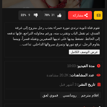
0
seconds
مشاركة
22%
9
78%
31
of
10
minutes,
تقوم فتاة ثانوية ترتدي تنورة حمراء بجذب رجل متزوج إلى غرفة
3
seconds
الفندق، ثم تقفل الباب وتقترب منه، ورغم محاولته التراجع، فإنها تدفعه
إلى الحائط. تضغط بيديها على ثدييها الصغيرين وتقبله قسراً، وبينما
يقاوم الرجل، ترفع تنورتها وتمزق سروالها الداخلي. تداعب...
عرض الوصف الكامل
مدة الفيديو:
10:03
عدد المشاهدات:
20.2K مشاهدة
تاريخ النشر:
3 أشهر قبل
افلام مترجم
رومانسي
فموي لعق