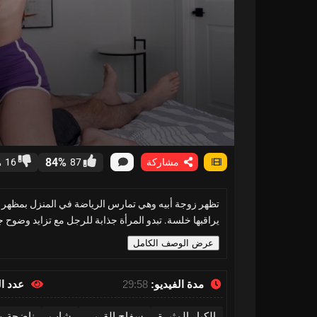
%
84%
مشاركة
87
16
تظهر زوجة أبيه وهي تمارس الرياضة في المنزل بمظهر مث
يراقبها خلسة. تبدو المرأة جذابة للرجل مع تزايد وضوح جس
عرض الوصف الكامل
مدة الفيديو:
29:58
عدد ا
الكبار المثيرة
سفاح القربى
شاب
ناضجة م