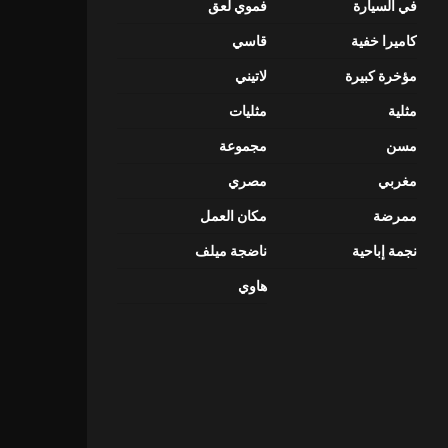
في السيارة
فموي لعق
كاميرا خفية
قاسي
مؤخرة كبيرة
لاتيني
مثلية
مثليات
مسن
مجموعة
مغربي
مصري
ممرضة
مكان العمل
نجمة إباحية
ناضجة ميلف
هاوي