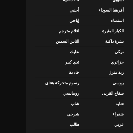
أفريقيا السوداء
أجنبي
استمناء
إباحي
الكبار المثيرة
افلام مترجم
بشرة داكنة
الناس السمين
تركي
تدليك
جزائري
ثدي كبير
ربة منزل
خادمة
روسي
رسوم متحركة هنتاي
سفاح القربى
رومانسي
شابة
شاب
شقراء
شرجي
عربي
طالب