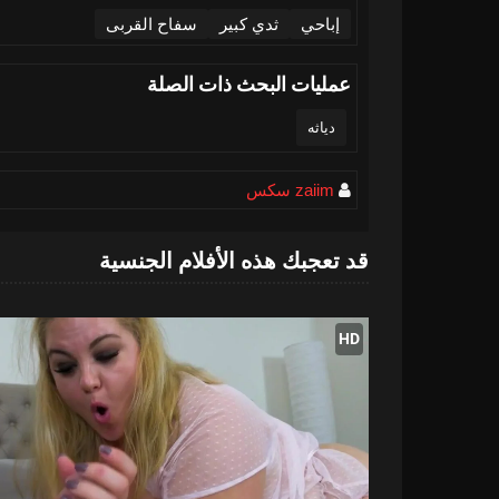
إباحي
ثدي كبير
سفاح القربى
عمليات البحث ذات الصلة
دياثه
zaiim سكس
قد تعجبك هذه الأفلام الجنسية
HD