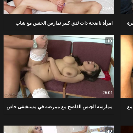
20:50
رة
امرأة ناضجة ذات ثدي كبير تمارس الجنس مع شاب
HD
26:01
مع
ممارسة الجنس الفاضح مع ممرضة في مستشفى خاص
HD