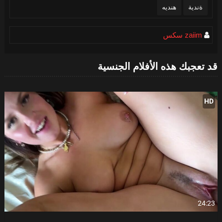
ةندية
هنديه
zaiim سكس
قد تعجبك هذه الأفلام الجنسية
HD
24:23