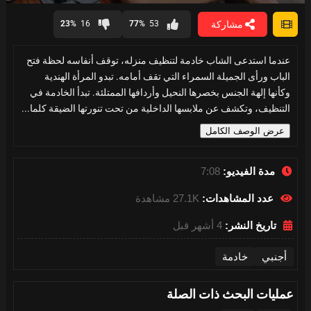
0
seconds
مشاركة
23%
16
77%
53
of
7
minutes,
عندما استدعى الشاب خادمة لتنظيف منزله، توقف أنفاسه لحظة فتح
8
seconds
الباب ورأى الجميلة السمراء التي تقف أمامه. تبدو المرأة الهندية
وكأنها إلهة الجنس بخصرها النحيل وأردافها الممتلئة. تبدأ الخادمة في
التنظيف، وتكشف عن ملابسها الداخلية من تحت تنورتها الضيقة كلما...
عرض الوصف الكامل
مدة الفيديو:
7:08
عدد المشاهدات:
27.1K مشاهدة
تاريخ النشر:
4 أشهر قبل
أجنبي
خادمة
عمليات البحث ذات الصلة