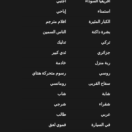
أفريقيا السوداء
أجنبي
استمناء
إباحي
الكبار المثيرة
افلام مترجم
بشرة داكنة
الناس السمين
تركي
تدليك
جزائري
ثدي كبير
ربة منزل
خادمة
روسي
رسوم متحركة هنتاي
سفاح القربى
رومانسي
شابة
شاب
شقراء
شرجي
عربي
طالب
في السيارة
فموي لعق