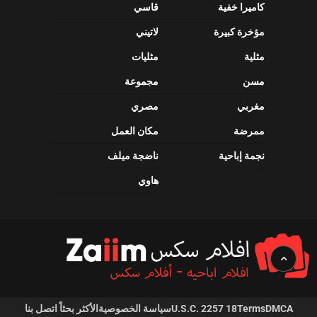
كاميرا خفية
قاسي
مؤخرة كبيرة
لاتيني
مثلية
مثليات
مسن
مجموعة
مغربي
مصري
ممرضة
مكان العمل
نجمة إباحية
ناضجة ميلف
هاوي
DMCA
Terms
18 U.S.C. 2257
سياسة الخصوصية
الأكثر بحثاً
اتصل بنا