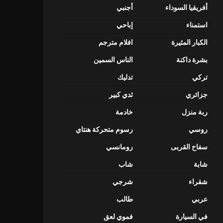
أفريقيا السوداء
أجنبي
استمناء
إباحي
الكبار المثيرة
افلام مترجم
بشرة داكنة
الناس السمين
تركي
تدليك
جزائري
ثدي كبير
ربة منزل
خادمة
روسي
رسوم متحركة هنتاي
سفاح القربى
رومانسي
شابة
شاب
شقراء
شرجي
عربي
طالب
في السيارة
فموي لعق