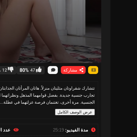
%
80%
مشاركة
47
12
تتشارك شقراوتان مثليتان منزلاً. هاتان المرأتان الجذابتان
تجارب جنسية جديدة. بفضل قوامهما المذهل ونظراتهما النا
الجنسية. مرة أخرى، تغتنمان فرصة عزلتهما في عطلة...
عرض الوصف الكامل
مدة الفيديو:
25:19
عدد ا