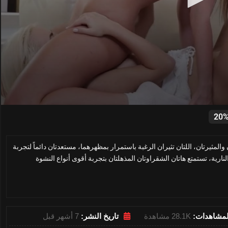
0
seconds
20
of
25
minutes,
 والمثيرتان، اللتان تثيران الرغبة باستمرار بمظهرهما، مستعدتان دائماً لتجربة
18
seconds
Volume
رية، تستمتع هاتان الشقراوتان المذهلتان بتجربة أقوى أنواع النشوة
0%
لمشاهدات:
28.1K مشاهدة
تاريخ النشر:
7 أشهر قبل