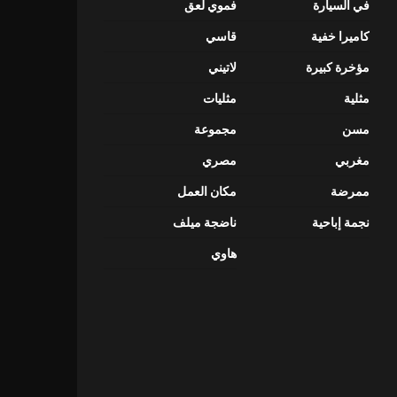
في السيارة
فموي لعق
كاميرا خفية
قاسي
مؤخرة كبيرة
لاتيني
مثلية
مثليات
مسن
مجموعة
مغربي
مصري
ممرضة
مكان العمل
نجمة إباحية
ناضجة ميلف
هاوي