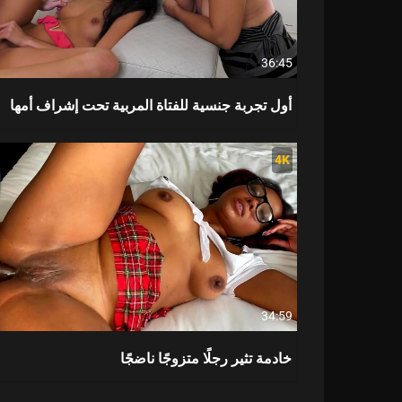
36:45
أول تجربة جنسية للفتاة المربية تحت إشراف أمها
4K
34:59
خادمة تثير رجلًا متزوجًا ناضجًا