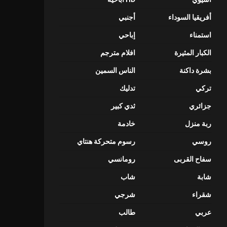
أفريقيا السوداء
أجنبي
استمناء
إباحي
الكبار المثيرة
افلام مترجم
بشرة داكنة
الناس السمين
تركي
تدليك
جزائري
ثدي كبير
ربة منزل
خادمة
روسي
رسوم متحركة هنتاي
سفاح القربى
رومانسي
شابة
شاب
شقراء
شرجي
عربي
طالب