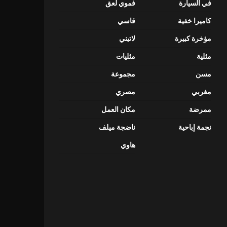
في السيارة
فموي لعق
كاميرا خفية
قاسي
مؤخرة كبيرة
لاتيني
مثلية
مثليات
مسن
مجموعة
مغربي
مصري
ممرضة
مكان العمل
نجمة إباحية
ناضجة ميلف
هاوي