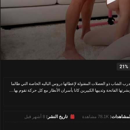
0
seconds
21%
of
17
minutes,
ب الشاب ذو العضلات المفتولة لإعطائها دروس الباليه الخاصة التي طالما
29
seconds
Volume
رتها الفاتحة وثدييها الكبيرين كانا يأسران الأنظار مع كل حركة تقوم بها....
0%
لمشاهدات:
78.1K مشاهدة
تاريخ النشر:
8 أشهر قبل