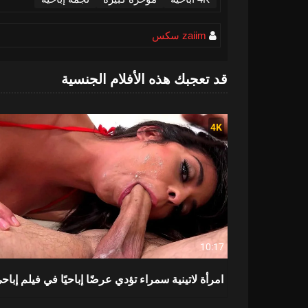
zaiim سكس
قد تعجبك هذه الأفلام الجنسية
4K
10:17
امرأة لاتينية سمراء تؤدي عرضًا إباحيًا في فيلم إباح