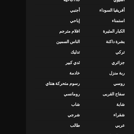
أفريقيا السوداء
أجنبي
استمناء
إباحي
الكبار المثيرة
افلام مترجم
بشرة داكنة
الناس السمين
تركي
تدليك
جزائري
ثدي كبير
ربة منزل
خادمة
روسي
رسوم متحركة هنتاي
سفاح القربى
رومانسي
شابة
شاب
شقراء
شرجي
عربي
طالب