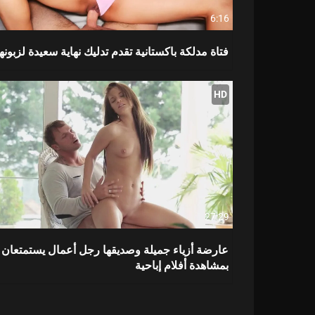
6:16
فتاة مدلكة باكستانية تقدم تدليك نهاية سعيدة لزبونها
HD
27:29
عارضة أزياء جميلة وصديقها رجل أعمال يستمتعان
بمشاهدة أفلام إباحية