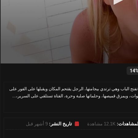
0
seconds
14
of
29
minutes,
تفتح الباب وهي ترتدي بيجامتها، الرجل يقتحم المكان ويقبلها على الفور على
28
seconds
Volume
نوات، ويمزق قميصها، وحلماتها صلبة وحرة، الفتاة تستلقي على السرير،...
0%
لمشاهدات:
12.1K مشاهدة
تاريخ النشر:
9 أشهر قبل