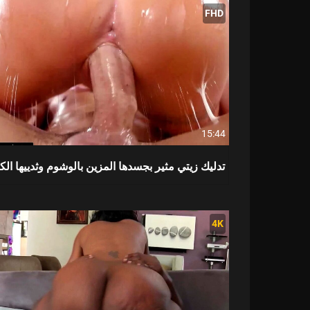
FHD
15:44
تدليك زيتي مثير بجسدها المزين بالوشوم وثدييها الك
4K