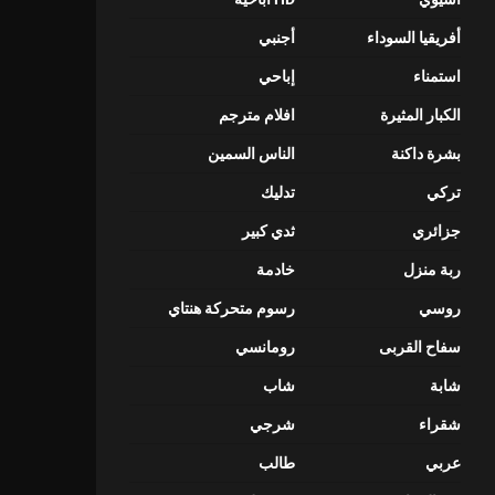
أفريقيا السوداء
أجنبي
استمناء
إباحي
الكبار المثيرة
افلام مترجم
بشرة داكنة
الناس السمين
تركي
تدليك
جزائري
ثدي كبير
ربة منزل
خادمة
روسي
رسوم متحركة هنتاي
سفاح القربى
رومانسي
شابة
شاب
شقراء
شرجي
عربي
طالب