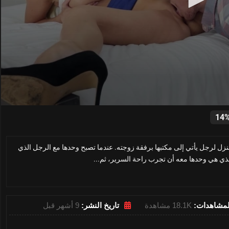
0
seconds
14
of
15
minutes,
منزل لرجل يأتي إلى مكتبها برفقة زوجته. عندما تصبح وحدها مع الرجل الذي
0
Volume
0%
لذي هي وحدها معه أن تجرب راحة السرير، ثم...
لمشاهدات:
18.1K مشاهدة
تاريخ النشر:
9 أشهر قبل