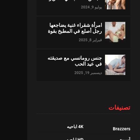
يوليو 9, 2024
امرأة شقراء غنية يضاجعها
رجل أصلع في المطبخ بقوة
فبراير 8, 2025
جنس رومانسي مع صديقته
في عيد الحب
ديسمبر 19, 2025
تصنيفات
4K اباحيه
Brazzers
آسيوي
HD اباحيه