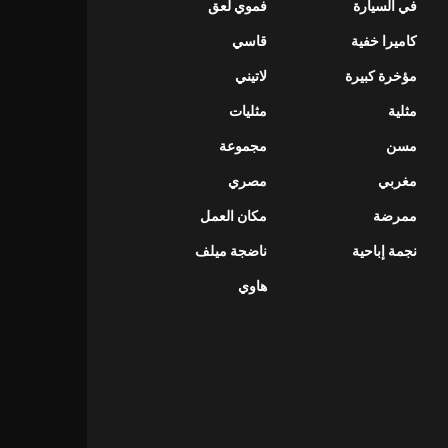
في السيارة
فموي لعق
كاميرا خفية
قاسي
مؤخرة كبيرة
لاتيني
مثلية
مثليات
مسن
مجموعة
مغربي
مصري
ممرضة
مكان العمل
نجمة إباحية
ناضجة ميلف
هاوي