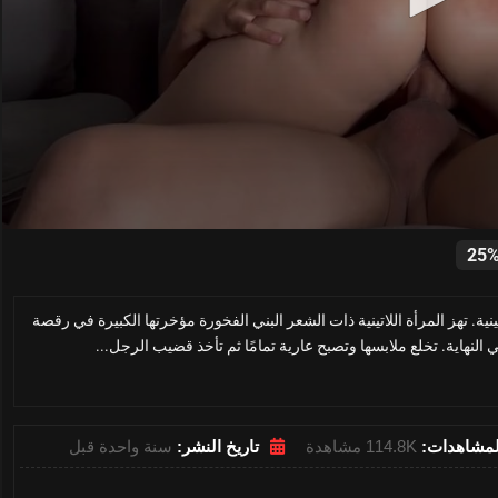
0
seconds
25
of
23
minutes,
نية. تهز المرأة اللاتينية ذات الشعر البني الفخورة مؤخرتها الكبيرة في رقصة
23
seconds
Volume
 النهاية. تخلع ملابسها وتصبح عارية تمامًا ثم تأخذ قضيب الرجل...
0%
لمشاهدات:
114.8K مشاهدة
تاريخ النشر:
سنة واحدة قبل