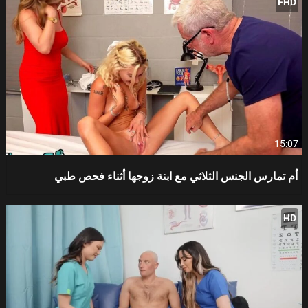
FHD
15:07
أم تمارس الجنس الثلاثي مع ابنة زوجها أثناء فحص طبي
HD