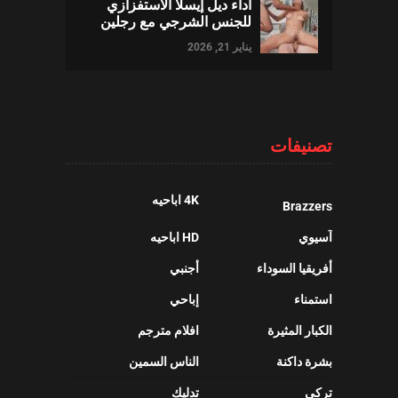
أداء ديل إيسلا الاستفزازي
للجنس الشرجي مع رجلين
يناير 21, 2026
تصنيفات
4K اباحيه
Brazzers
آسيوي
HD اباحيه
أفريقيا السوداء
أجنبي
استمناء
إباحي
الكبار المثيرة
افلام مترجم
بشرة داكنة
الناس السمين
تركي
تدليك