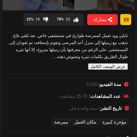
0
seconds
مشاركة
22%
18
78%
65
of
15
minutes,
تايلي وود تعمل كممرضة طوارئ في مستشفى خاص. بعد تلقي بلاغ،
0
تذهب مع زميلها إلى منزل أحد المرضى وتقوم بإسعافه، ثم تعودان إلى
المستشفى. على الرغم من معرفتها بأن زميلها متزوج، إلا أنها تثيره
طوال الطريق بكلمات تثيره وتشوش ذهنه....
عرض الوصف الكامل
مدة الفيديو:
15:00
عدد المشاهدات:
35.7K مشاهدة
تاريخ النشر:
سنة واحدة قبل
مؤخرة كبيرة
مكان العمل
ممرضة