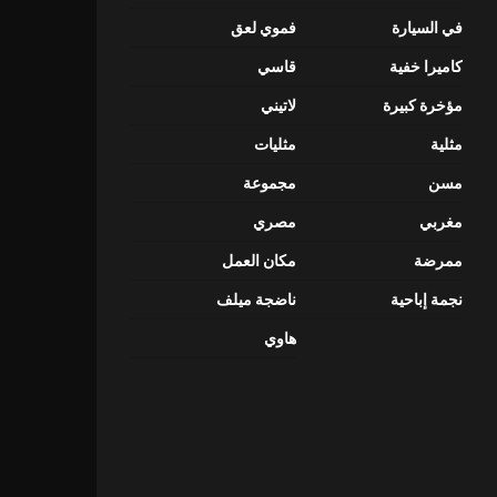
في السيارة
فموي لعق
كاميرا خفية
قاسي
مؤخرة كبيرة
لاتيني
مثلية
مثليات
مسن
مجموعة
مغربي
مصري
ممرضة
مكان العمل
نجمة إباحية
ناضجة ميلف
هاوي