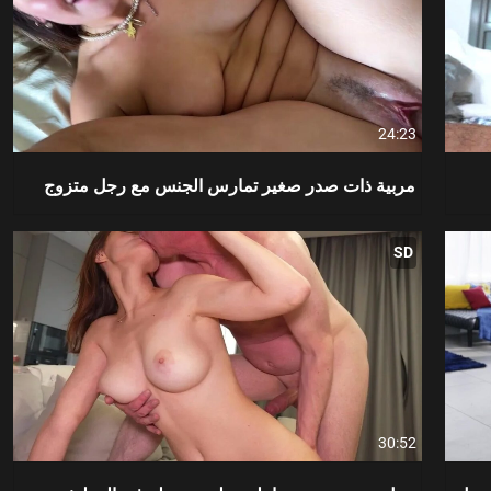
24:23
مربية ذات صدر صغير تمارس الجنس مع رجل متزوج
SD
30:52