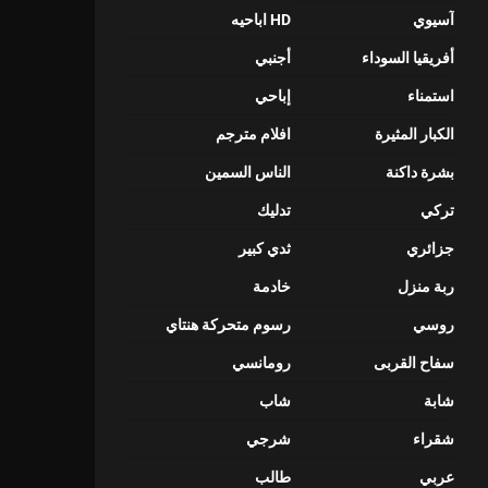
آسيوي
HD اباحيه
أفريقيا السوداء
أجنبي
استمناء
إباحي
الكبار المثيرة
افلام مترجم
بشرة داكنة
الناس السمين
تركي
تدليك
جزائري
ثدي كبير
ربة منزل
خادمة
روسي
رسوم متحركة هنتاي
سفاح القربى
رومانسي
شابة
شاب
شقراء
شرجي
عربي
طالب