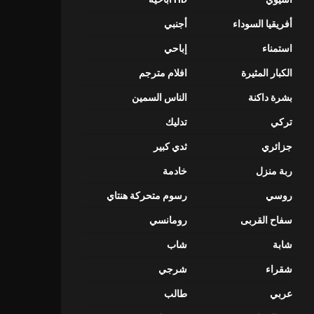
أفريقيا السوداء
أجنبي
استمناء
إباحي
الكبار المثيرة
افلام مترجم
بشرة داكنة
الناس السمين
تركي
تدليك
جزائري
ثدي كبير
ربة منزل
خادمة
روسي
رسوم متحركة هنتاي
سفاح القربى
رومانسي
شابة
شاب
شقراء
شرجي
عربي
طالب