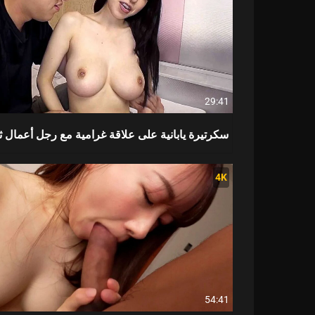
29:41
سكرتيرة يابانية على علاقة غرامية مع رجل أعمال 
4K
54:41