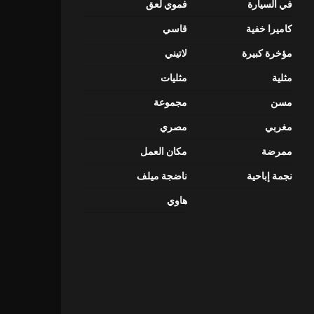
في السيارة
فموي لعق
كاميرا خفية
قاسي
مؤخرة كبيرة
لاتيني
مثلية
مثليات
مسن
مجموعة
مغربي
مصري
ممرضة
مكان العمل
نجمة إباحية
ناضجة ميلف
هاوي