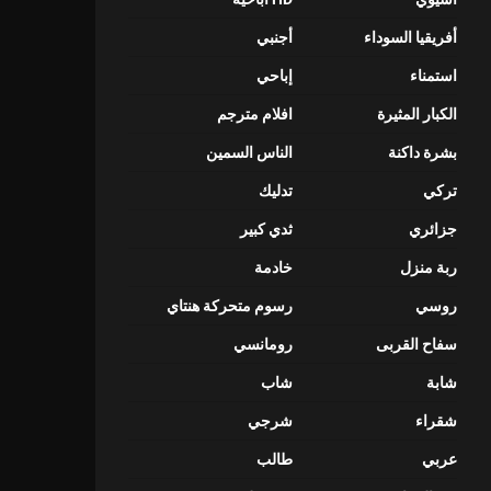
أفريقيا السوداء
أجنبي
استمناء
إباحي
الكبار المثيرة
افلام مترجم
بشرة داكنة
الناس السمين
تركي
تدليك
جزائري
ثدي كبير
ربة منزل
خادمة
روسي
رسوم متحركة هنتاي
سفاح القربى
رومانسي
شابة
شاب
شقراء
شرجي
عربي
طالب